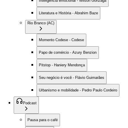
Inteligência emocional - Wilson Gonzaga
Literatura e História - Abrahim Baze
Rio Branco (AC)
Momento Codese - Codese
Papo de comércio - Azury Benzion
Pitstop - Haniery Mendonça
Seu negócio é você - Flávio Guimarães
Urbanismo e mobilidade - Pedro Paulo Cordeiro
Podcast
Pausa para o café