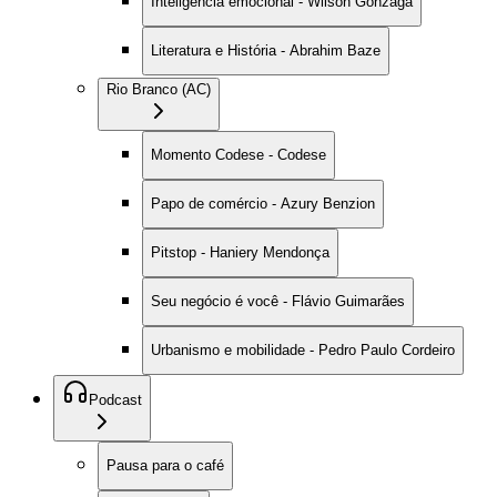
Inteligência emocional - Wilson Gonzaga
Literatura e História - Abrahim Baze
Rio Branco (AC)
Momento Codese - Codese
Papo de comércio - Azury Benzion
Pitstop - Haniery Mendonça
Seu negócio é você - Flávio Guimarães
Urbanismo e mobilidade - Pedro Paulo Cordeiro
Podcast
Pausa para o café