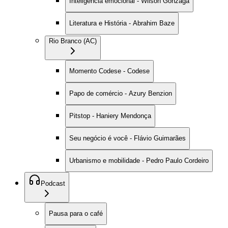
Inteligência emocional - Wilson Gonzaga
Literatura e História - Abrahim Baze
Rio Branco (AC)
Momento Codese - Codese
Papo de comércio - Azury Benzion
Pitstop - Haniery Mendonça
Seu negócio é você - Flávio Guimarães
Urbanismo e mobilidade - Pedro Paulo Cordeiro
Podcast
Pausa para o café