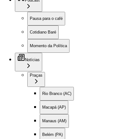
Podcast
Pausa para o café
Cotidiano Baré
Momento da Política
Notícias
Praças
Rio Branco (AC)
Macapá (AP)
Manaus (AM)
Belém (PA)