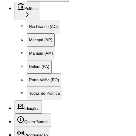
Política
Rio Branco (AC)
Macapá (AP)
Manaus (AM)
Belém (PA)
Porto Velho (RO)
Todas de Política
Eleições
Quem Somos
Programação