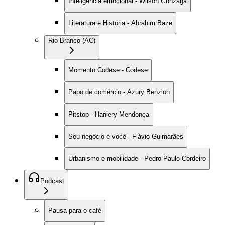
Inteligência emocional - Wilson Gonzaga
Literatura e História - Abrahim Baze
Rio Branco (AC)
Momento Codese - Codese
Papo de comércio - Azury Benzion
Pitstop - Haniery Mendonça
Seu negócio é você - Flávio Guimarães
Urbanismo e mobilidade - Pedro Paulo Cordeiro
Podcast
Pausa para o café