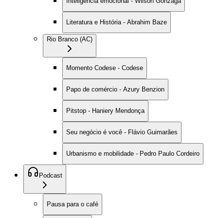
Inteligência emocional - Wilson Gonzaga
Literatura e História - Abrahim Baze
Rio Branco (AC)
Momento Codese - Codese
Papo de comércio - Azury Benzion
Pitstop - Haniery Mendonça
Seu negócio é você - Flávio Guimarães
Urbanismo e mobilidade - Pedro Paulo Cordeiro
Podcast
Pausa para o café