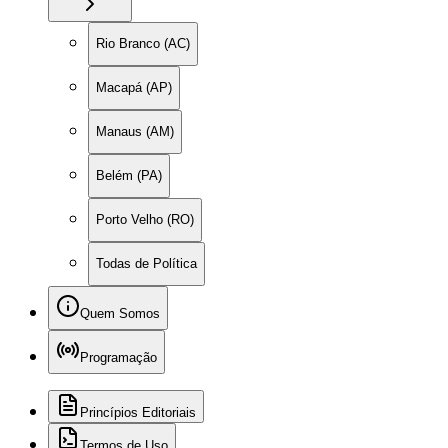
Rio Branco (AC)
Macapá (AP)
Manaus (AM)
Belém (PA)
Porto Velho (RO)
Todas de Política
Quem Somos
Programação
Princípios Editoriais
Termos de Uso