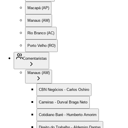
Macapá (AP)
Manaus (AM)
Rio Branco (AC)
Porto Velho (RO)
Comentaristas
Manaus (AM)
CBN Negócios - Carlos Oshiro
Carreiras - Durval Braga Neto
Cotidiano Baré - Humberto Amorim
Direito do Trabalho - Aldemiro Dantas