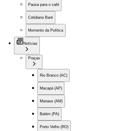
Pausa para o café
Cotidiano Baré
Momento da Política
Notícias
Praças
Rio Branco (AC)
Macapá (AP)
Manaus (AM)
Belém (PA)
Porto Velho (RO)