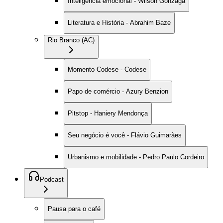
Inteligência emocional - Wilson Gonzaga
Literatura e História - Abrahim Baze
Rio Branco (AC)
Momento Codese - Codese
Papo de comércio - Azury Benzion
Pitstop - Haniery Mendonça
Seu negócio é você - Flávio Guimarães
Urbanismo e mobilidade - Pedro Paulo Cordeiro
Podcast
Pausa para o café