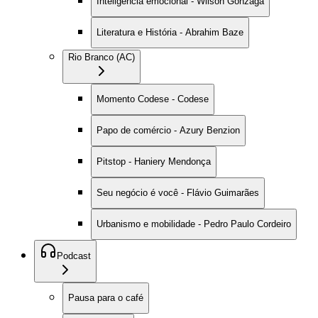
Inteligência emocional - Wilson Gonzaga
Literatura e História - Abrahim Baze
Rio Branco (AC)
Momento Codese - Codese
Papo de comércio - Azury Benzion
Pitstop - Haniery Mendonça
Seu negócio é você - Flávio Guimarães
Urbanismo e mobilidade - Pedro Paulo Cordeiro
Podcast
Pausa para o café