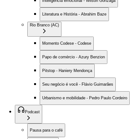
Inteligência emocional - Wilson Gonzaga
Literatura e História - Abrahim Baze
Rio Branco (AC)
Momento Codese - Codese
Papo de comércio - Azury Benzion
Pitstop - Haniery Mendonça
Seu negócio é você - Flávio Guimarães
Urbanismo e mobilidade - Pedro Paulo Cordeiro
Podcast
Pausa para o café