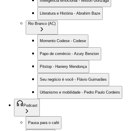
Inteligência emocional - Wilson Gonzaga
Literatura e História - Abrahim Baze
Rio Branco (AC)
Momento Codese - Codese
Papo de comércio - Azury Benzion
Pitstop - Haniery Mendonça
Seu negócio é você - Flávio Guimarães
Urbanismo e mobilidade - Pedro Paulo Cordeiro
Podcast
Pausa para o café