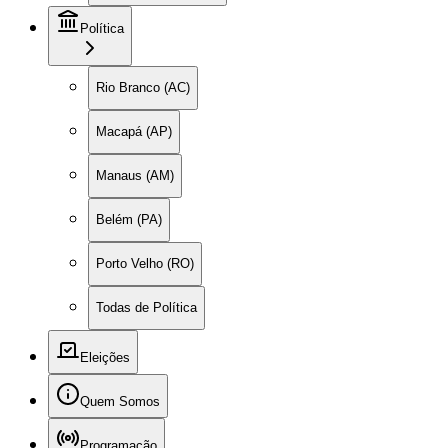
Política
Rio Branco (AC)
Macapá (AP)
Manaus (AM)
Belém (PA)
Porto Velho (RO)
Todas de Política
Eleições
Quem Somos
Programação