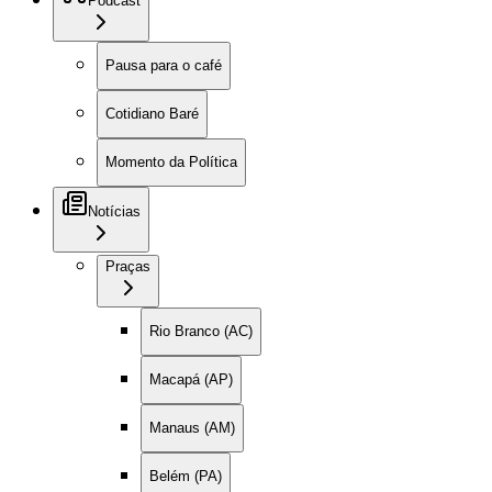
Podcast
Pausa para o café
Cotidiano Baré
Momento da Política
Notícias
Praças
Rio Branco (AC)
Macapá (AP)
Manaus (AM)
Belém (PA)