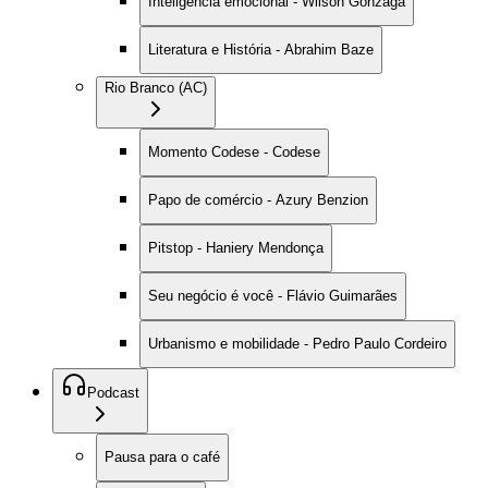
Inteligência emocional - Wilson Gonzaga
Literatura e História - Abrahim Baze
Rio Branco (AC)
Momento Codese - Codese
Papo de comércio - Azury Benzion
Pitstop - Haniery Mendonça
Seu negócio é você - Flávio Guimarães
Urbanismo e mobilidade - Pedro Paulo Cordeiro
Podcast
Pausa para o café