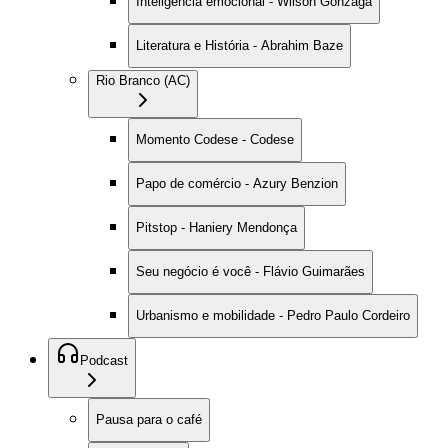
Inteligência emocional - Wilson Gonzaga
Literatura e História - Abrahim Baze
Rio Branco (AC)
Momento Codese - Codese
Papo de comércio - Azury Benzion
Pitstop - Haniery Mendonça
Seu negócio é você - Flávio Guimarães
Urbanismo e mobilidade - Pedro Paulo Cordeiro
Podcast
Pausa para o café