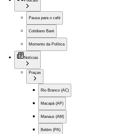
Podcast
Pausa para o café
Cotidiano Baré
Momento da Política
Notícias
Praças
Rio Branco (AC)
Macapá (AP)
Manaus (AM)
Belém (PA)