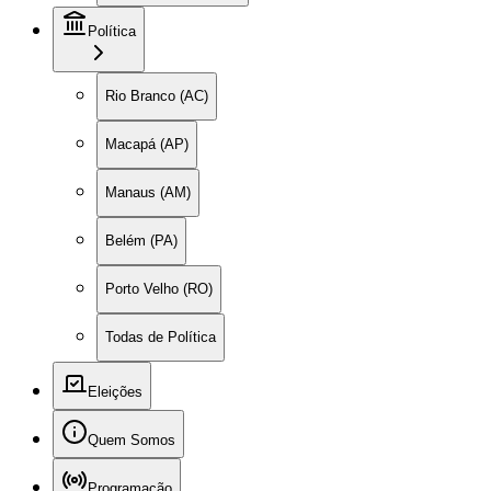
Política
Rio Branco (AC)
Macapá (AP)
Manaus (AM)
Belém (PA)
Porto Velho (RO)
Todas de Política
Eleições
Quem Somos
Programação