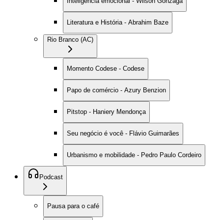
Inteligência emocional - Wilson Gonzaga
Literatura e História - Abrahim Baze
Rio Branco (AC)
Momento Codese - Codese
Papo de comércio - Azury Benzion
Pitstop - Haniery Mendonça
Seu negócio é você - Flávio Guimarães
Urbanismo e mobilidade - Pedro Paulo Cordeiro
Podcast
Pausa para o café