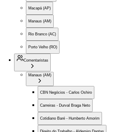
Macapá (AP)
Manaus (AM)
Rio Branco (AC)
Porto Velho (RO)
Comentaristas
Manaus (AM)
CBN Negócios - Carlos Oshiro
Carreiras - Durval Braga Neto
Cotidiano Baré - Humberto Amorim
Direito do Trabalho - Aldemiro Dantas