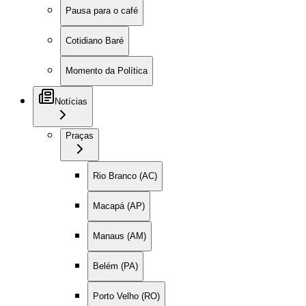
Pausa para o café
Cotidiano Baré
Momento da Política
Notícias
Praças
Rio Branco (AC)
Macapá (AP)
Manaus (AM)
Belém (PA)
Porto Velho (RO)