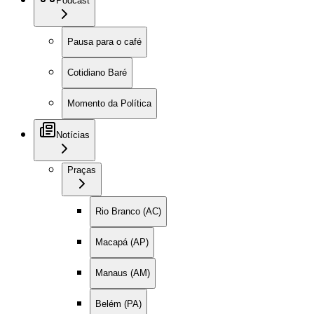
Podcast
Pausa para o café
Cotidiano Baré
Momento da Política
Notícias
Praças
Rio Branco (AC)
Macapá (AP)
Manaus (AM)
Belém (PA)