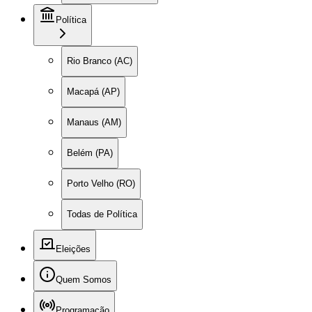
Política
Rio Branco (AC)
Macapá (AP)
Manaus (AM)
Belém (PA)
Porto Velho (RO)
Todas de Política
Eleições
Quem Somos
Programação