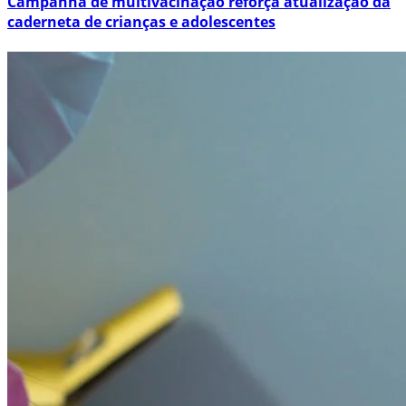
Campanha de multivacinação reforça atualização da
caderneta de crianças e adolescentes