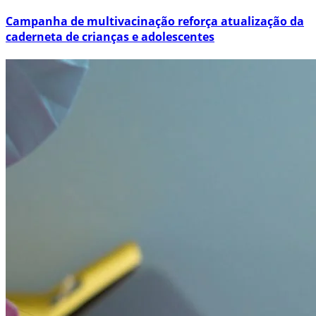
Campanha de multivacinação reforça atualização da
caderneta de crianças e adolescentes