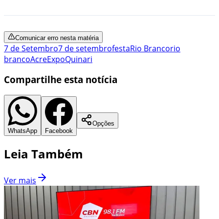
Comunicar erro nesta matéria
7 de Setembro
7 de setembro
festa
Rio Branco
rio
branco
Acre
ExpoQuinari
Compartilhe esta notícia
Opções
WhatsApp
Facebook
Leia Também
Ver mais