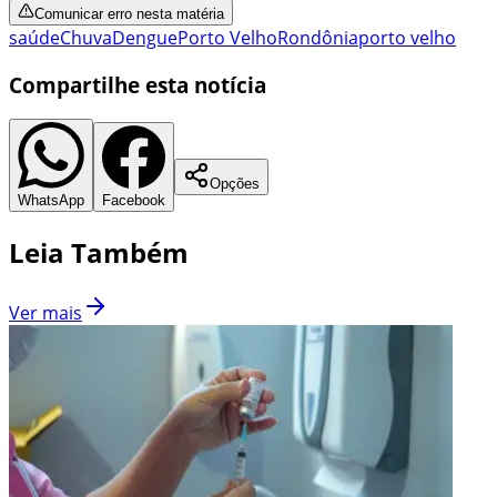
Comunicar erro nesta matéria
saúde
Chuva
Dengue
Porto Velho
Rondônia
porto velho
Compartilhe esta notícia
Opções
WhatsApp
Facebook
Leia Também
Ver mais