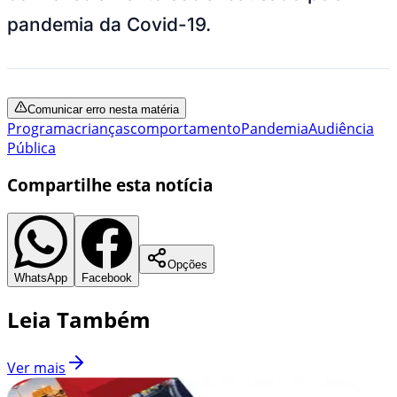
pandemia da Covid-19.
Comunicar erro nesta matéria
Programa
crianças
comportamento
Pandemia
Audiência
Pública
Compartilhe esta notícia
Opções
WhatsApp
Facebook
Leia Também
Ver mais