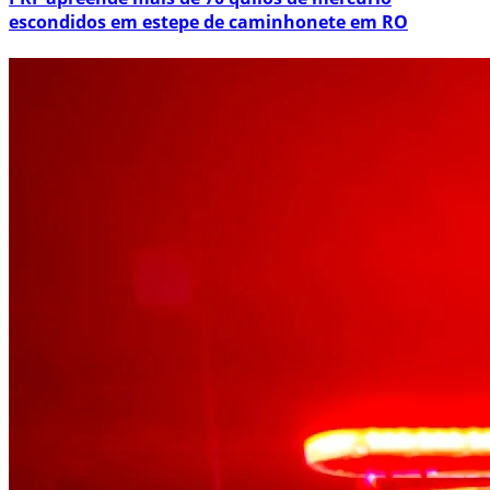
escondidos em estepe de caminhonete em RO