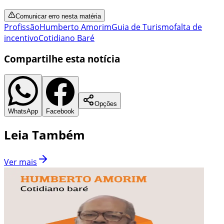
Comunicar erro nesta matéria
Profissão
Humberto Amorim
Guia de Turismo
falta de
incentivo
Cotidiano Baré
Compartilhe esta notícia
Opções
WhatsApp
Facebook
Leia Também
Ver mais