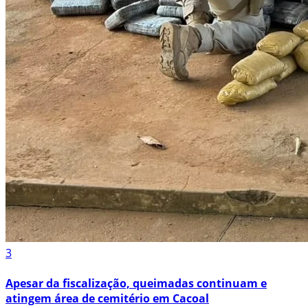
3
Apesar da fiscalização, queimadas continuam e
atingem área de cemitério em Cacoal