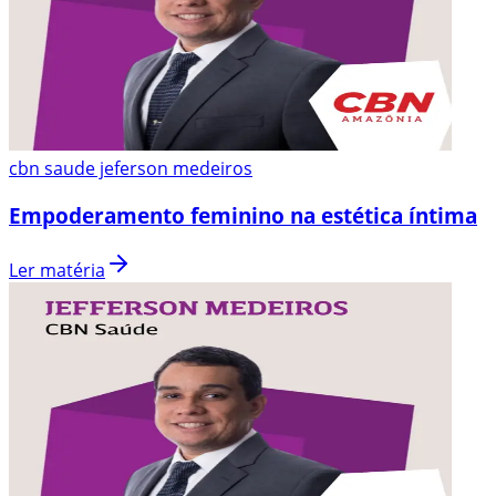
cbn saude jeferson medeiros
Empoderamento feminino na estética íntima
Ler matéria