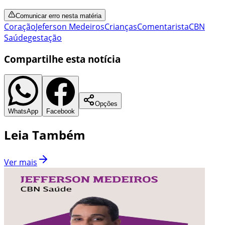
Comunicar erro nesta matéria
Coração
Jeferson Medeiros
Crianças
Comentarista
CBN
Saúde
gestação
Compartilhe esta notícia
Opções
WhatsApp
Facebook
Leia Também
Ver mais