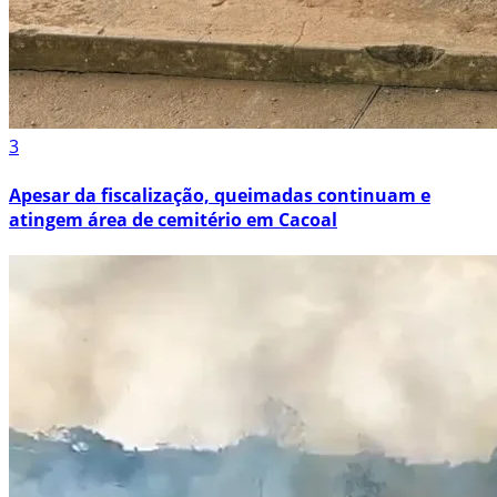
3
Apesar da fiscalização, queimadas continuam e
atingem área de cemitério em Cacoal