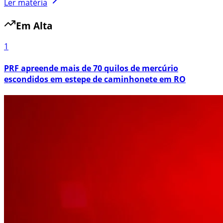
Ler matéria
Em Alta
1
PRF apreende mais de 70 quilos de mercúrio
escondidos em estepe de caminhonete em RO