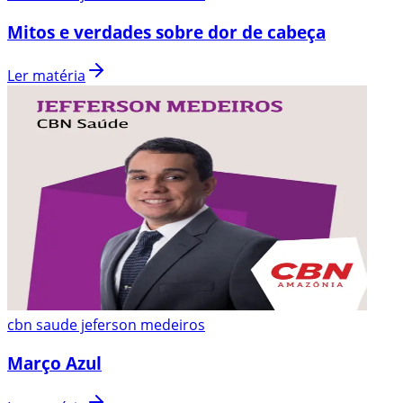
Mitos e verdades sobre dor de cabeça
Ler matéria
cbn saude jeferson medeiros
Março Azul