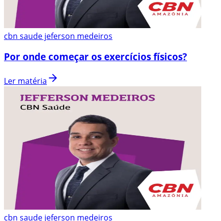
cbn saude jeferson medeiros
Por onde começar os exercícios físicos?
Ler matéria
cbn saude jeferson medeiros