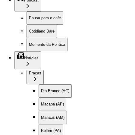
Podcast
Pausa para o café
Cotidiano Baré
Momento da Política
Notícias
Praças
Rio Branco (AC)
Macapá (AP)
Manaus (AM)
Belém (PA)