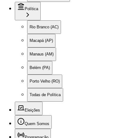
Política
Rio Branco (AC)
Macapá (AP)
Manaus (AM)
Belém (PA)
Porto Velho (RO)
Todas de Política
Eleições
Quem Somos
Programação