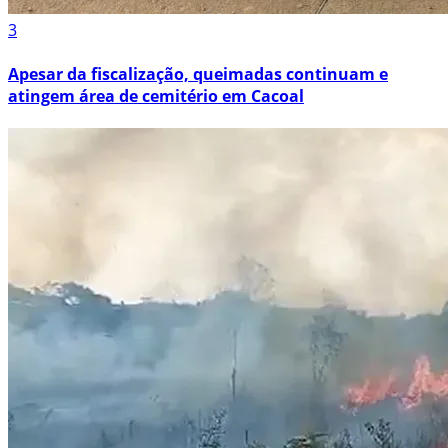
3
Apesar da fiscalização, queimadas continuam e
atingem área de cemitério em Cacoal