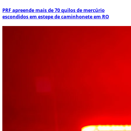
PRF apreende mais de 70 quilos de mercúrio
escondidos em estepe de caminhonete em RO