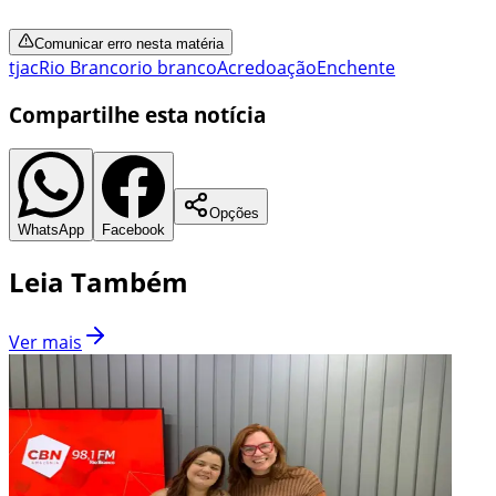
Comunicar erro nesta matéria
tjac
Rio Branco
rio branco
Acre
doação
Enchente
Compartilhe esta notícia
Opções
WhatsApp
Facebook
Leia Também
Ver mais