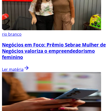
rio branco
Negócios em Foco: Prêmio Sebrae Mulher de
Negócios valoriza o empreendedorismo
feminino
Ler matéria