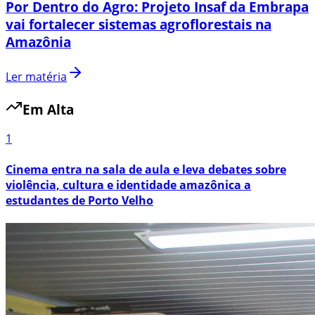
Por Dentro do Agro: Projeto Insaf da Embrapa
vai fortalecer sistemas agroflorestais na
Amazônia
Ler matéria
Em Alta
1
Cinema entra na sala de aula e leva debates sobre
violência, cultura e identidade amazônica a
estudantes de Porto Velho