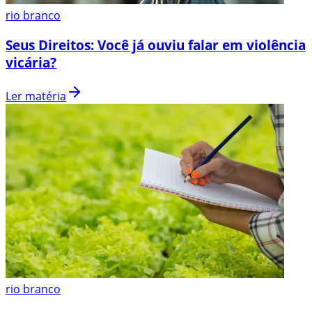
rio branco
Seus Direitos: Você já ouviu falar em violência
vicária?
Ler matéria
rio branco