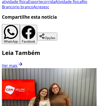
atividade física
Esporte
corrida
Atividade física
Rio
Branco
rio branco
Acre
sesc
Compartilhe esta notícia
Opções
WhatsApp
Facebook
Leia Também
Ver mais