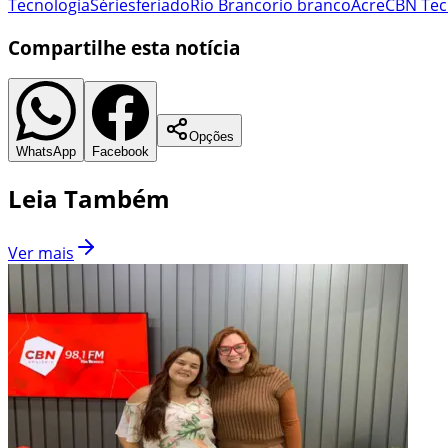
Tecnologia
Séries
feriado
Rio Branco
rio branco
Acre
CBN Tec
Compartilhe esta notícia
Opções
WhatsApp
Facebook
Leia Também
Ver mais