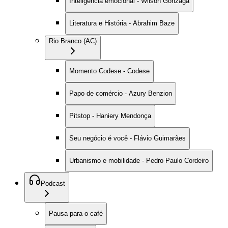
Inteligência emocional - Wilson Gonzaga
Literatura e História - Abrahim Baze
Rio Branco (AC)
Momento Codese - Codese
Papo de comércio - Azury Benzion
Pitstop - Haniery Mendonça
Seu negócio é você - Flávio Guimarães
Urbanismo e mobilidade - Pedro Paulo Cordeiro
Podcast
Pausa para o café