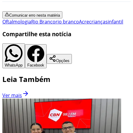
Comunicar erro nesta matéria
Oftalmologia
Rio Branco
rio branco
Acre
crianças
infantil
Compartilhe esta notícia
Opções
WhatsApp
Facebook
Leia Também
Ver mais