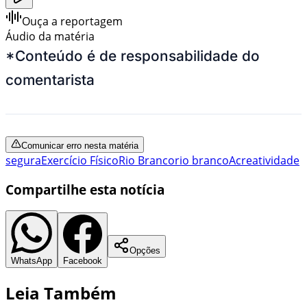
Ouça a reportagem
Áudio da matéria
*Conteúdo é de responsabilidade do
comentarista
Comunicar erro nesta matéria
segura
Exercício Físico
Rio Branco
rio branco
Acre
atividade
Compartilhe esta notícia
Opções
WhatsApp
Facebook
Leia Também