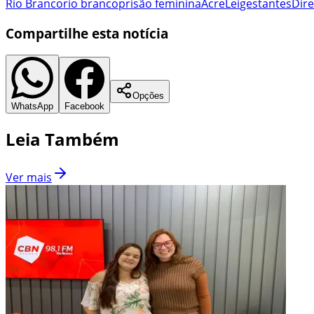
Rio Branco
rio branco
prisão feminina
Acre
Lei
gestantes
Dir
Compartilhe esta notícia
Opções
WhatsApp
Facebook
Leia Também
Ver mais