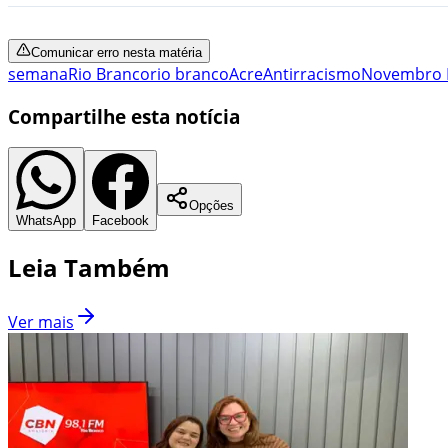
Comunicar erro nesta matéria
semana
Rio Branco
rio branco
Acre
Antirracismo
Novembro 
Compartilhe esta notícia
Opções
WhatsApp
Facebook
Leia Também
Ver mais