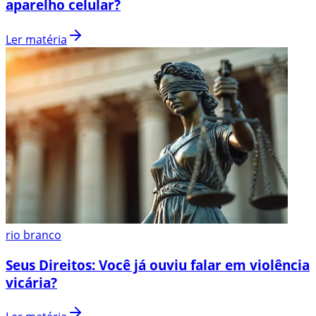
aparelho celular?
Ler matéria
rio branco
Seus Direitos: Você já ouviu falar em violência
vicária?