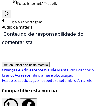
Foto:
internet/ Freepik
Ouça a reportagem
Áudio da matéria
Conteúdo de responsabilidade do
comentarista
Comunicar erro nesta matéria
Crianças e Adolescentes
Saúde Mental
Rio Branco
rio
branco
Acre
setembro amarelo
Educação
Respeitosa
educação respeitosa
Setembro Amarelo
Compartilhe esta notícia