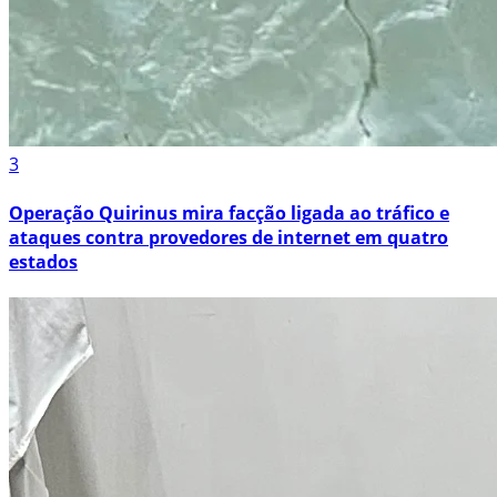
3
Operação Quirinus mira facção ligada ao tráfico e
ataques contra provedores de internet em quatro
estados