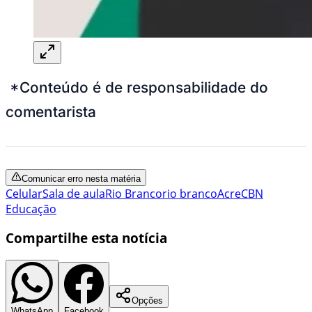
*Conteúdo é de responsabilidade do
comentarista
Comunicar erro nesta matéria
Celular
Sala de aula
Rio Branco
rio branco
Acre
CBN
Educação
Compartilhe esta notícia
Opções
WhatsApp
Facebook