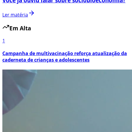
Você já ouviu falar sobre sociobioeconomia?
Ler matéria
Em Alta
1
Campanha de multivacinação reforça atualização da
caderneta de crianças e adolescentes