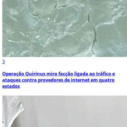
3
Operação Quirinus mira facção ligada ao tráfico e
ataques contra provedores de internet em quatro
estados