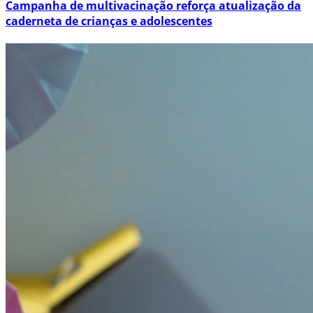
Campanha de multivacinação reforça atualização da
caderneta de crianças e adolescentes