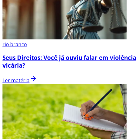
rio branco
Seus Direitos: Você já ouviu falar em violência
vicária?
Ler matéria