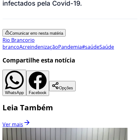
infectados pela Covid-19.
Comunicar erro nesta matéria
Rio Branco
rio
branco
Acre
indenização
Pandemia
#saúde
Saúde
Compartilhe esta notícia
Opções
WhatsApp
Facebook
Leia Também
Ver mais