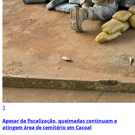
3
Apesar da fiscalização, queimadas continuam e
atingem área de cemitério em Cacoal