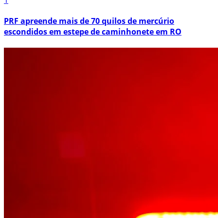
1
PRF apreende mais de 70 quilos de mercúrio
escondidos em estepe de caminhonete em RO