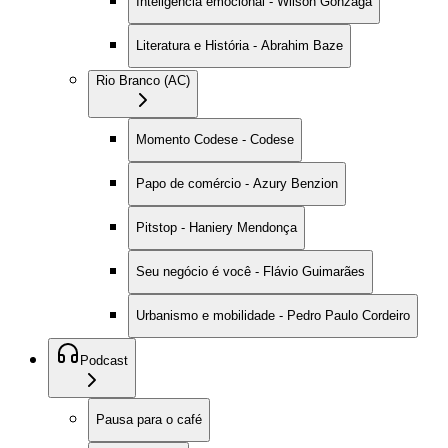
Inteligência emocional - Wilson Gonzaga
Literatura e História - Abrahim Baze
Rio Branco (AC)
Momento Codese - Codese
Papo de comércio - Azury Benzion
Pitstop - Haniery Mendonça
Seu negócio é você - Flávio Guimarães
Urbanismo e mobilidade - Pedro Paulo Cordeiro
Podcast
Pausa para o café