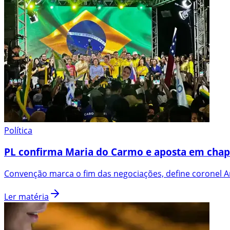
Política
PL confirma Maria do Carmo e aposta em chap
Convenção marca o fim das negociações, define coronel An
Ler matéria