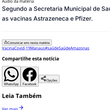
Áudio da matéria
Segundo a Secretaria Municipal de Sa
as vacinas Astrazeneca e Pfizer.
Comunicar erro nesta matéria
Vacina
Covid-19
Manaus
#saúde
Saúde
Amazonas
Compartilhe esta notícia
Opções
WhatsApp
Facebook
Leia Também
Ver mais