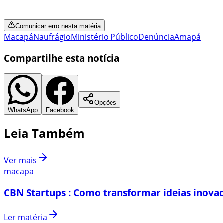
Comunicar erro nesta matéria
Macapá
Naufrágio
Ministério Público
Denúncia
Amapá
Compartilhe esta notícia
Opções
WhatsApp
Facebook
Leia Também
Ver mais
macapa
CBN Startups : Como transformar ideias inovad
Ler matéria