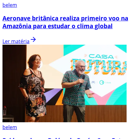
belem
Aeronave britânica realiza primeiro voo na
Amazônia para estudar o clima global
Ler matéria
belem