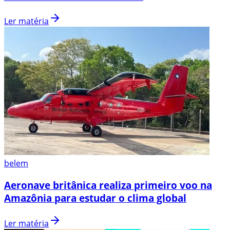
Ler matéria
belem
Aeronave britânica realiza primeiro voo na
Amazônia para estudar o clima global
Ler matéria