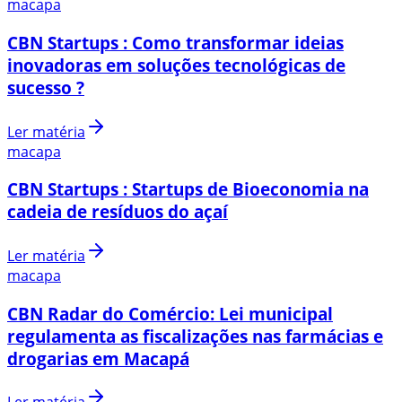
macapa
CBN Startups : Como transformar ideias
inovadoras em soluções tecnológicas de
sucesso ?
Ler matéria
macapa
CBN Startups : Startups de Bioeconomia na
cadeia de resíduos do açaí
Ler matéria
macapa
CBN Radar do Comércio: Lei municipal
regulamenta as fiscalizações nas farmácias e
drogarias em Macapá