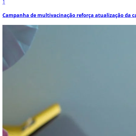
1
Campanha de multivacinação reforça atualização da ca