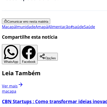
Comunicar erro nesta matéria
Macapá
Imunidade
Amapá
Alimentação
#saúde
Saúde
Compartilhe esta notícia
Opções
WhatsApp
Facebook
Leia Também
Ver mais
macapa
CBN Startups : Como transformar ideias inovad