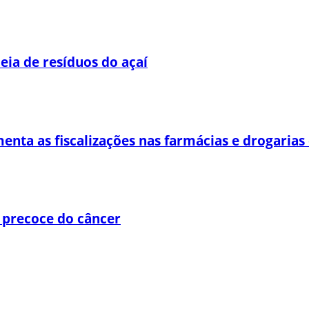
eia de resíduos do açaí
enta as fiscalizações nas farmácias e drogaria
 precoce do câncer