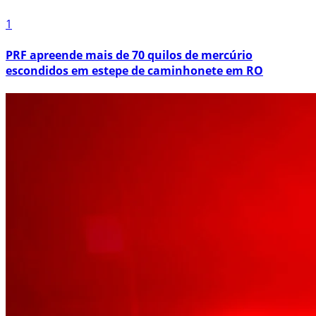
1
PRF apreende mais de 70 quilos de mercúrio
escondidos em estepe de caminhonete em RO