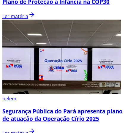
Plano de Proteção à Infância na COP30
Ler matéria
belem
Segurança Pública do Pará apresenta plano
de atuação da Operação Círio 2025