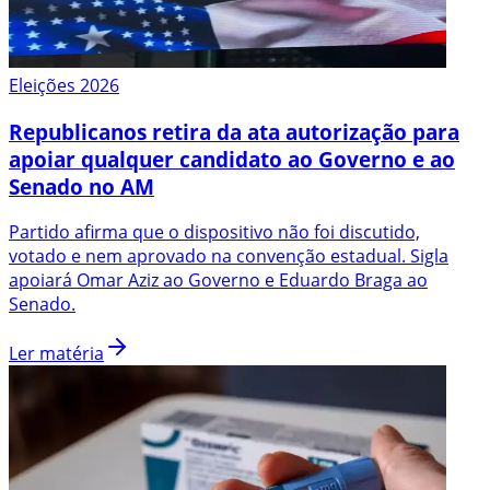
Eleições 2026
Republicanos retira da ata autorização para
apoiar qualquer candidato ao Governo e ao
Senado no AM
Partido afirma que o dispositivo não foi discutido,
votado e nem aprovado na convenção estadual. Sigla
apoiará Omar Aziz ao Governo e Eduardo Braga ao
Senado.
Ler matéria