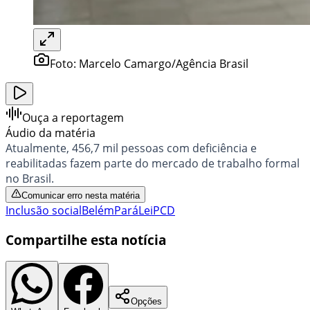
Foto:
Marcelo Camargo/Agência Brasil
Ouça a reportagem
Áudio da matéria
Atualmente, 456,7 mil pessoas com deficiência e
reabilitadas fazem parte do mercado de trabalho formal
no Brasil.
Comunicar erro nesta matéria
Inclusão social
Belém
Pará
Lei
PCD
Compartilhe esta notícia
Opções