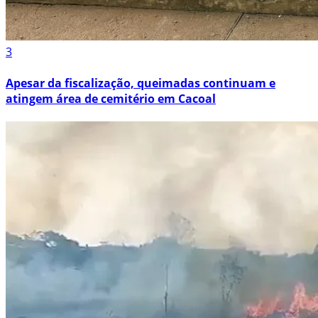
3
Apesar da fiscalização, queimadas continuam e
atingem área de cemitério em Cacoal