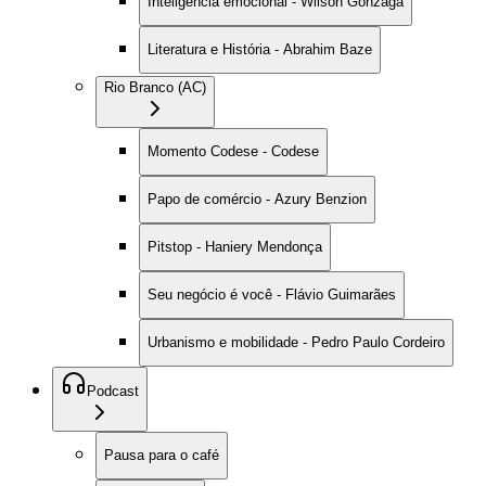
Inteligência emocional - Wilson Gonzaga
Literatura e História - Abrahim Baze
Rio Branco (AC)
Momento Codese - Codese
Papo de comércio - Azury Benzion
Pitstop - Haniery Mendonça
Seu negócio é você - Flávio Guimarães
Urbanismo e mobilidade - Pedro Paulo Cordeiro
Podcast
Pausa para o café