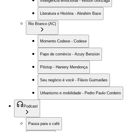
Inteligência emocional - Wilson Gonzaga
Literatura e História - Abrahim Baze
Rio Branco (AC)
Momento Codese - Codese
Papo de comércio - Azury Benzion
Pitstop - Haniery Mendonça
Seu negócio é você - Flávio Guimarães
Urbanismo e mobilidade - Pedro Paulo Cordeiro
Podcast
Pausa para o café