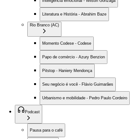
Inteligência emocional - Wilson Gonzaga
Literatura e História - Abrahim Baze
Rio Branco (AC)
Momento Codese - Codese
Papo de comércio - Azury Benzion
Pitstop - Haniery Mendonça
Seu negócio é você - Flávio Guimarães
Urbanismo e mobilidade - Pedro Paulo Cordeiro
Podcast
Pausa para o café