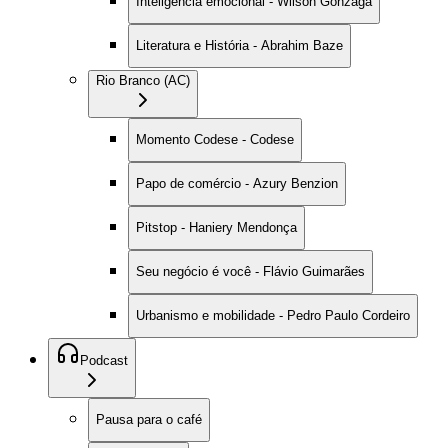
Inteligência emocional - Wilson Gonzaga
Literatura e História - Abrahim Baze
Rio Branco (AC)
Momento Codese - Codese
Papo de comércio - Azury Benzion
Pitstop - Haniery Mendonça
Seu negócio é você - Flávio Guimarães
Urbanismo e mobilidade - Pedro Paulo Cordeiro
Podcast
Pausa para o café