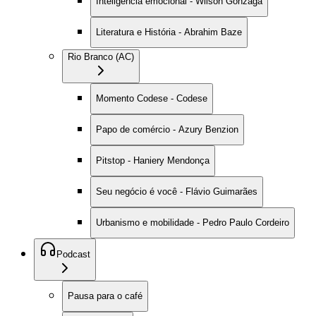
Inteligência emocional - Wilson Gonzaga
Literatura e História - Abrahim Baze
Rio Branco (AC)
Momento Codese - Codese
Papo de comércio - Azury Benzion
Pitstop - Haniery Mendonça
Seu negócio é você - Flávio Guimarães
Urbanismo e mobilidade - Pedro Paulo Cordeiro
Podcast
Pausa para o café