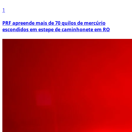
1
PRF apreende mais de 70 quilos de mercúrio
escondidos em estepe de caminhonete em RO