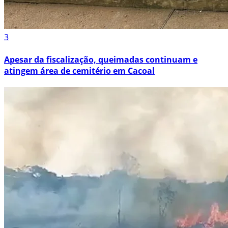
3
Apesar da fiscalização, queimadas continuam e
atingem área de cemitério em Cacoal