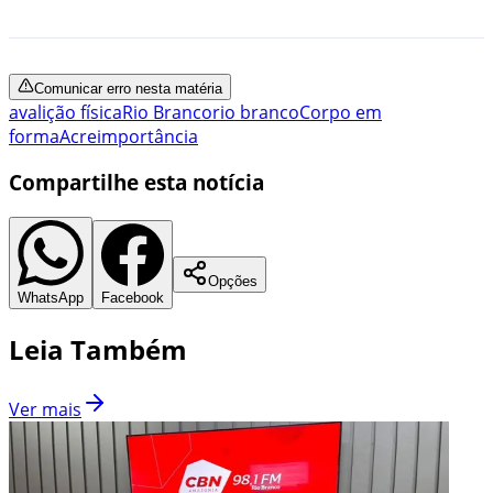
Comunicar erro nesta matéria
avalição física
Rio Branco
rio branco
Corpo em
forma
Acre
importância
Compartilhe esta notícia
Opções
WhatsApp
Facebook
Leia Também
Ver mais