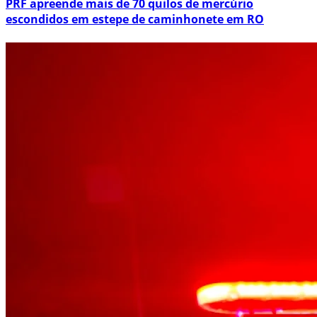
PRF apreende mais de 70 quilos de mercúrio
escondidos em estepe de caminhonete em RO