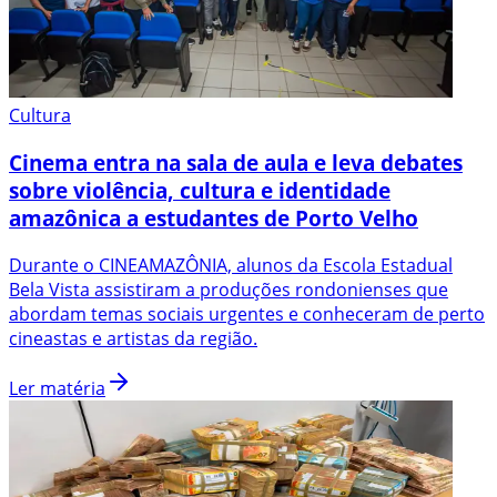
Cultura
Cinema entra na sala de aula e leva debates
sobre violência, cultura e identidade
amazônica a estudantes de Porto Velho
Durante o CINEAMAZÔNIA, alunos da Escola Estadual
Bela Vista assistiram a produções rondonienses que
abordam temas sociais urgentes e conheceram de perto
cineastas e artistas da região.
Ler matéria