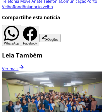
Telefonia Móvel
Anatel
Telefonia
Comunicação
Porto
Velho
Rondônia
porto velho
Compartilhe esta notícia
Opções
WhatsApp
Facebook
Leia Também
Ver mais