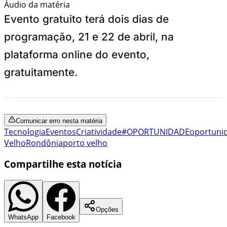
Áudio da matéria
Evento gratuito terá dois dias de
programação, 21 e 22 de abril, na
plataforma online do evento,
gratuitamente.
Comunicar erro nesta matéria
Tecnologia
Eventos
Criatividade
#OPORTUNIDADE
oportuni
Velho
Rondônia
porto velho
Compartilhe esta notícia
Opções
WhatsApp
Facebook